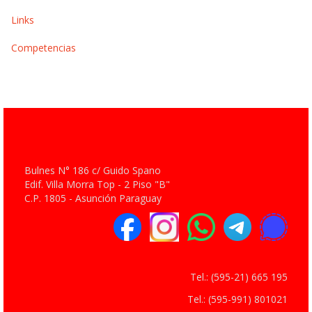
Links
Competencias
Bulnes N° 186 c/ Guido Spano
Edif. Villa Morra Top - 2 Piso "B"
C.P. 1805 - Asunción Paraguay
Tel.: (595-21) 665 195
Tel.: (595-991) 801021